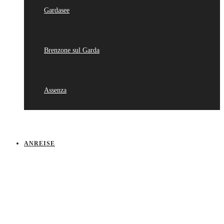
Gardasee
Brenzone sul Garda
Assenza
ANREISE